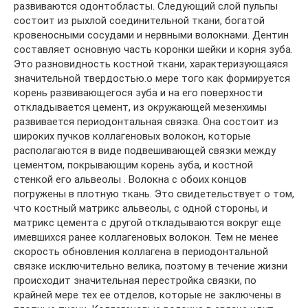
развиваются одонтобласты. Следующий слой пульпы
состоит из рыхлой соединительной ткани, богатой
кровеносными сосудами и нервными волокнами. Дентин
составляет основную часть коронки шейки и корня зуба.
Это разновидность костной ткани, характеризующаяся
значительной твердостью.о мере того как формируется
корень развивающегося зуба и на его поверхности
откладывается цемент, из окружающей мезенхимы
развивается периодонтальная связка. Она состоит из
широких пучков коллагеновых волокон, которые
располагаются в виде подвешивающей связки между
цементом, покрывающим корень зуба, и костной
стенкой его альвеолы . Волокна с обоих концов
погружены в плотную ткань. Это свидетельствует о том,
что костный матрикс альвеолы, с одной стороны, и
матрикс цемента с другой откладываются вокруг еще
имевшихся ранее коллагеновых волокон. Тем не менее
скорость обновления коллагена в периодонтальной
связке исключительно велика, поэтому в течение жизни
происходит значительная перестройка связки, по
крайней мере тех ее отделов, которые не заключены в