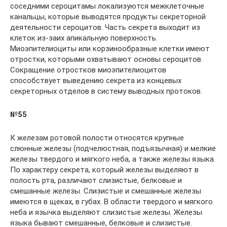
соседними сероцитамы локализуются межклеточные
канальцы, которые выводятся продукты секреторной
деятельности сероцитов. Часть секрета выходит из
клеток из-заих апикальную поверхность.
Миоэпителиоциты или корзинообразные клетки имеют
отростки, которыми охватывают основы сероцитов.
Сокращение отростков миоэпителиоцитов
способствует выведению секрета из концевых
секреторных отделов в систему выводных протоков.
№55
К железам ротовой полости относятся крупные
слюнные железы (подчелюстная, подъязычная) и мелкие
железы твердого и мягкого неба, а также железы языка.
По характеру секрета, который железы выделяют в
полость рта, различают слизистые, белковые и
смешанные железы. Слизистые и смешанные железы
имеются в щеках, в губах. В области твердого и мягкого
неба и язычка выделяют слизистые железы. Железы
языка бывают смешанные, белковые и слизистые.