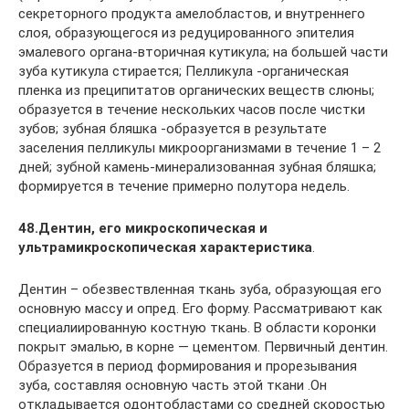
секреторного продукта амелобластов, и внутреннего
слоя, образующегося из редуцированного эпителия
эмалевого органа-вторичная кутикула; на большей части
зуба кутикула стирается; Пелликула -органическая
пленка из преципитатов органических веществ слюны;
образуется в течение нескольких часов после чистки
зубов; зубная бляшка -образуется в результате
заселения пелликулы микроорганизмами в течение 1 – 2
дней; зубной камень-минерализованная зубная бляшка;
формируется в течение примерно полутора недель.
48.Дентин, его микроскопическая и
ультрамикроскопическая характеристика
.
Дентин – обезвествленная ткань зуба, образующая его
основную массу и опред. Его форму. Рассматривают как
специалиированную костную ткань. В области коронки
покрыт эмалью, в корне — цементом. Первичный дентин.
Образуется в период формирования и прорезывания
зуба, составляя основную часть этой ткани .Он
откладывается одонтобластами со средней скоростью