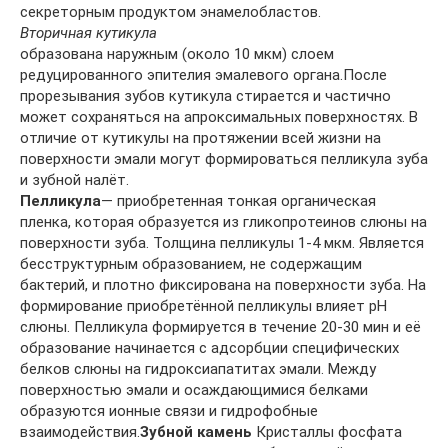
секреторным продуктом энамелобластов.
Вторичная кутикула
образована наружным (около 10 мкм) слоем
редуцированного эпителия эмалевого органа.После
прорезывания зубов кутикула стирается и частично
может сохраняться на апроксимальных поверхностях. В
отличие от кутикулы на протяжении всей жизни на
поверхности эмали могут формироваться пелликула зуба
и зубной налёт.
Пелликула
— приобретенная тонкая органическая
пленка, которая образуется из гликопротеинов слюны на
поверхности зуба. Толщина пелликулы 1-4 мкм. Является
бесструктурным образованием, не содержащим
бактерий, и плотно фиксирована на поверхности зуба. На
формирование приобретённой пелликулы влияет рН
слюны. Пелликула формируется в течение 20-30 мин и её
образование начинается с адсорбции специфических
белков слюны на гидроксиапатитах эмали. Между
поверхностью эмали и осаждающимися белками
образуются ионные связи и гидрофобные
взаимодействия.
Зубной камень
Кристаллы фосфата