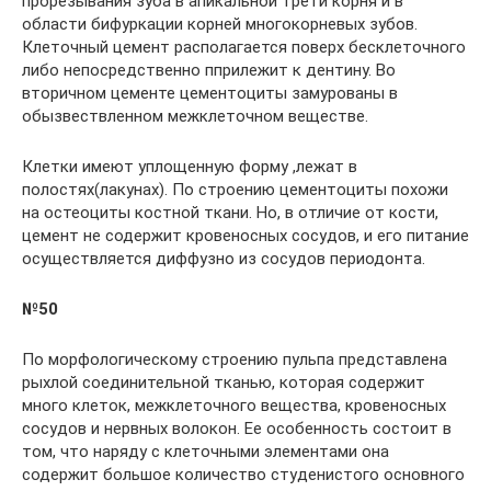
прорезывания зуба в апикальной трети корня и в
области бифуркации корней многокорневых зубов.
Клеточный цемент располагается поверх бесклеточного
либо непосредственно пприлежит к дентину. Во
вторичном цементе цементоциты замурованы в
обызвествленном межклеточном веществе.
Клетки имеют уплощенную форму ,лежат в
полостях(лакунах). По строению цементоциты похожи
на остеоциты костной ткани. Но, в отличие от кости,
цемент не содержит кровеносных сосудов, и его питание
осуществляется диффузно из сосудов периодонта.
№50
По морфологическому строению пульпа представлена
рыхлой соединительной тканью, которая содержит
много клеток, межклеточного вещества, кровеносных
сосудов и нервных волокон. Ее особенность состоит в
том, что наряду с клеточными элементами она
содержит большое количество студенистого основного