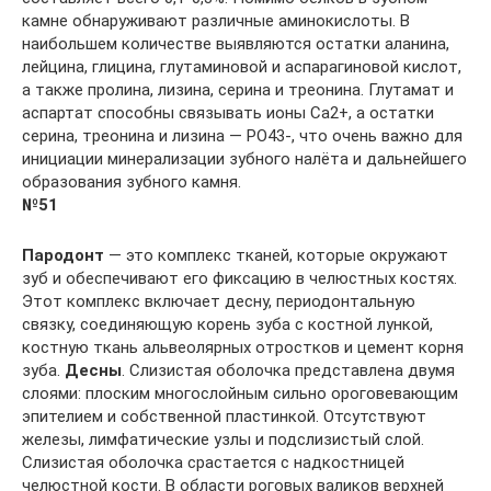
камне обнаруживают различные аминокислоты. В
наибольшем количестве выявляются остатки аланина,
лейцина, глицина, глутаминовой и аспарагиновой кислот,
а также пролина, лизина, серина и треонина. Глутамат и
аспартат способны связывать ионы Ca2+, а остатки
серина, треонина и лизина — PO43-, что очень важно для
инициации минерализации зубного налёта и дальнейшего
образования зубного камня.
№51
Пародонт
— это комплекс тканей, которые окружают
зуб и обеспечивают его фиксацию в челюстных костях.
Этот комплекс включает десну, периодонтальную
связку, соединяющую корень зуба с костной лункой,
костную ткань альвеолярных отростков и цемент корня
зуба.
Десны
. Слизистая оболочка представлена двумя
слоями: плоским многослойным сильно ороговевающим
эпителием и собственной пластинкой. Отсутствуют
железы, лимфатические узлы и подслизистый слой.
Слизистая оболочка срастается с надкостницей
челюстной кости. В области роговых валиков верхней