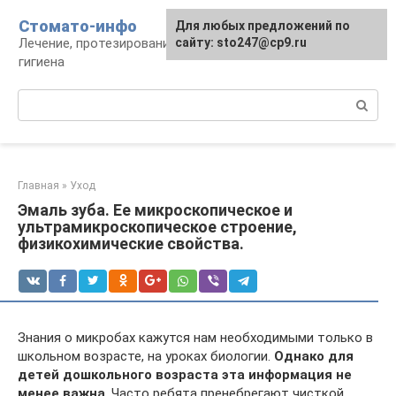
Перейти
Стомато-инфо
Для любых предложений по
к
Лечение, протезирование, ортодонтия,
сайту: sto247@cp9.ru
контенту
гигиена
Поиск:
Главная
»
Уход
Эмаль зуба. Ее микроскопическое и
ультрамикроскопическое строение,
физикохимические свойства.
Знания о микробах кажутся нам необходимыми только в
школьном возрасте, на уроках биологии.
Однако для
детей дошкольного возраста эта информация не
менее важна
. Часто ребята пренебрегают чисткой