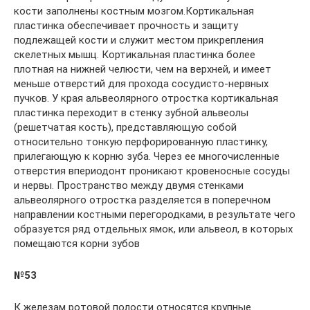
кости заполнены костным мозгом.Кортикальная
пластинка обеспечивает прочность и защиту
подлежащей кости и служит местом прикрепления
скелетных мышц. Кортикальная пластинка более
плотная на нижней челюсти, чем на верхней, и имеет
меньше отверстий для прохода сосудисто-нервных
пучков. У края альвеолярного отростка кортикальная
пластинка переходит в стенку зубной альвеолы
(решетчатая кость), представляющую собой
относительно тонкую перфорированную пластинку,
прилегающую к корню зуба. Через ее многочисленные
отверстия впериодонт проникают кровеносные сосуды
и нервы. Пространство между двумя стенками
альвеолярного отростка разделяется в поперечном
направлении костными перегородками, в результате чего
образуется ряд отдельных ямок, или альвеол, в которых
помещаются корни зубов
№53
К железам ротовой полости относятся крупные