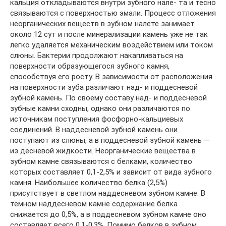
кальция откладываются внутри зубного налё- та и тесно
связываются с поверхностью эмали. Процесс отложения
неорганических веществ в зубном налёте занимает
около 12 сут и после минерализации камень уже не так
легко удаляется механическим воздействием или током
слюны. Бактерии продолжают накапливаться на
поверхности образующегося зубного камня,
способствуя его росту. В зависимости от расположения
на поверхности зуба различают над- и поддесневой
зубной камень. По своему составу над- и поддесневой
зубные камни сходны, однако они различаются по
источникам поступления фосфорно-кальциевых
соединений. В наддесневой зубной камень они
поступают из слюны, а в поддесневой зубной камень —
из десневой жидкости. Неорганические вещества в
зубном камне связываются с белками, количество
которых составляет 0,1-2,5% и зависит от вида зубного
камня. Наибольшее количество белка (2,5%)
присутствует в светлом наддесневом зубном камне. В
тёмном наддесневом камне содержание белка
снижается до 0,5%, а в поддесневом зубном камне оно
составляет всего 0,1-0,3%. Помимо белков в зубном