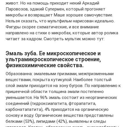
живот. Но на помощь приходит некий Аркадий
Паровозов, эдакий Супермен, который прогоняет
микробы и возвращает Маше хорошее самочувствие.
Нельзя сказать, что мультфильм нарисован идеально.
Фигуры скорее схематические, и все внимание
направлено на стихи о микробах, которые автор ролика
читает за кадром. Смотреть мультик можно тут:
Эмаль зуба. Ее микроскопическое и
ультрамикроскопическое строение,
физикохимические свойства.
Образованна: эмалевыми призмами, межпризменными
веществами, покрыта кутикулой. Наиболее толстый
слой эмали приходится на зону бугров. По направлению к
пришеечной области толщина эмали постепенно
уменьшается. На 96% эмаль состоит из неорганических
соединений (гидроксиапатита, фторапатита,
карбонатапатита), 4% приходится на органическую
основу и воду. Органические вещества представлены
белками (53%), липидами (42%), выявлены и следы