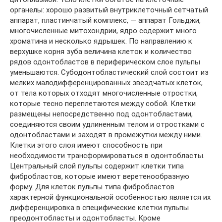
органелы: хорошо развитый внутриклеточный сетчатый
аппарат, пластинчатый комплекс, — аппарат Гольджи,
многочисленные митохондрии, ядро содержит много
хроматина и несколько ядрышек. По направлению к
верхушке корня зуба величина клеток и количество
рядов одонтобластов в периферическом слое пульпы
уменьшаются. Субодонтобластический слой состоит из
мелких малодифференцированных звездчатых клеток,
от тела которых отходят многочисленные отростки,
которые тесно переплетаются между собой. Клетки
размещены непосредственно под одонтобластами,
соединяются своим удлиненным телом и отростками с
одонтобластами и заходят в промежутки между ними.
Клетки этого слоя имеют способность при
необходимости трансформироваться в одонтобласты.
Центральный слой пульпы содержит клетки типа
фибробластов, которые имеют веретенообразную
форму. Для клеток пульпы типа фибробластов
характерной функциональной особенностью является их
дифференцировка в специфические клетки пульпы
преодонтобласты и одонтобласты. Кроме