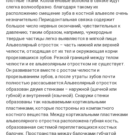
плотные ткани. Коллагеновые волокна в связке идут
слегка волнообразно. благодаря такому их
расположению смещение зуба в костной альвеоле очень
незначительно.Периодонтальная связка содержит
большое число нервных окончаний, чувствительных к
давлению; таким образом, например, чужеродные
твердые частицы легко выявляются в мягкой пище.
Альвеолярный отросток – часть нижней или верхней
челюсти, отходящая от их тел и окружающая корни
прорезавшихся зубов. Резкой границей между телом
челюсти и ее альвеолярным отростком не существует.
Он развивается вместе с ростом челюсти и
прорезыванием зубов, а после утраты зубов почти
полностью рассасывается.Альвеолярный отросток
образован двумя стенками – наружной (щечной или
губной) и внутренней (язычной). Снаружи стенки
образованы так называемыми кортикальными
пластинками, которые построены из компактного
костного вещества. Между кортикальными пластинками
альвеолярного отростка расположена губная кость,
образованная системой переплетающихся костных
балочек. Пространства между балочками губчатой