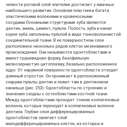
челюсти роговой слой эпителия достигает у жвачных
наибольшего развития. Основная пластинка богата
эластическими волокнами и кровеносными
сосудами.Основными структурами зуба являются:
дентин, эмаль, цемент, пульпа. Полость зуба и канал
корня зуба заполнены пульпой в виде тонковолокнистой
соединительной ткани. В ее поверхностном слое
расположено несколько рядов клеток мезенхимного
происхождения. Они называются одонтобластами и
имеют грушевидную форму, базофильную
мелкозернистую цитоплазму, базально расположенное
ядро. От наружной поверхности одонтобласта отходит
длинный отросток. Он проникает в расположенный
снаружи пульпы дентин и лежит там в дентиновом
канальце (рис. 253). Одонтобласты по строению и
значению сходны с остеобластами костной ткани.
Между одонтобластами проходят тонкие коллагеновые
волокна, которые переходят в коллагеновые волокна
дентина. Глубже слоя дифференцированных
одонтобластов залегает слой
малодифференцированных клеток, из которых и