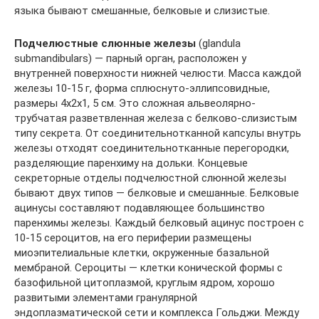
языка бывают смешанные, белковые и слизистые.
Подчелюстные слюнные железы
(glandula
submandibulars) — парный орган, расположен у
внутренней поверхности нижней челюсти. Масса каждой
железы 10-15 г, форма сплюснуто-эллипсовидные,
размеры 4x2x1, 5 см. Это сложная альвеолярно-
трубчатая разветвленная железа с белково-слизистым
типу секрета. От соединительнотканной капсулы внутрь
железы отходят соединительнотканные перегородки,
разделяющие паренхиму на дольки. Концевые
секреторные отделы подчелюстной слюнной железы
бывают двух типов — белковые и смешанные. Белковые
ацинусы составляют подавляющее большинство
паренхимы железы. Каждый белковый ацинус построен с
10-15 сероцитов, на его периферии размещены
миоэпителиальные клетки, окруженные базальной
мембраной. Сероциты — клетки конической формы с
базофильной цитоплазмой, круглым ядром, хорошо
развитыми элементами гранулярной
эндоплазматической сети и комплекса Гольджи. Между