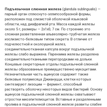
Подъязычная слюнная железа
(glandula sublingualis) —
парный орган сплюснуто-эллипсообразной формы,
расположен под слизистой оболочкой языковой
области, над диафрагмой рта. Масса каждой железы
около 5 г, размеры — 2x1x0, 7 см. По строению это
сложная разветвленная альвеолярно-трубчатая железа
изслизисто-белковым типом секрета. В отличие от
подчелюстной и околоушной желез,
соединительнотканная капсула вокруг подъязычной
железы слабо выражена. Паренхима железы разделена
соединительнотканными перегородками на дольки.
Концевые секреторные отделы подъязычной слюнной
железы образованные преимущественно мукоцитами.
Незначительная часть ацинусов содержит также
белковые полумесяца Джиануцци, клетки которых
синтезируют лизоцим — фермент, способный
растворять оболочку некоторых видов бактерий. Основу
ацинусов подъязычной слюнной железы охватывают
отростки миоэпителиоцитов. Вставные и разделенными
пролива в подъязычной слюнной железе развиты слабее