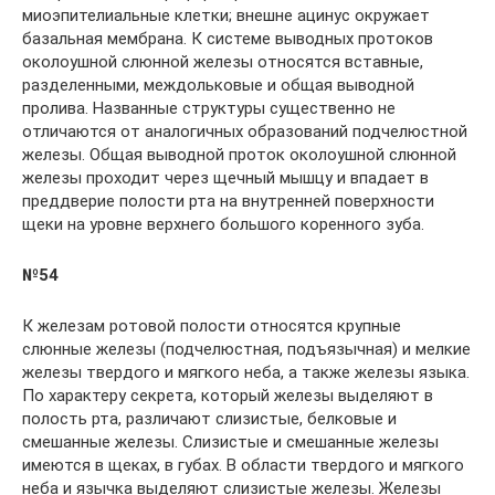
миоэпителиальные клетки; внешне ацинус окружает
базальная мембрана. К системе выводных протоков
околоушной слюнной железы относятся вставные,
разделенными, междольковые и общая выводной
пролива. Названные структуры существенно не
отличаются от аналогичных образований подчелюстной
железы. Общая выводной проток околоушной слюнной
железы проходит через щечный мышцу и впадает в
преддверие полости рта на внутренней поверхности
щеки на уровне верхнего большого коренного зуба.
№54
К железам ротовой полости относятся крупные
слюнные железы (подчелюстная, подъязычная) и мелкие
железы твердого и мягкого неба, а также железы языка.
По характеру секрета, который железы выделяют в
полость рта, различают слизистые, белковые и
смешанные железы. Слизистые и смешанные железы
имеются в щеках, в губах. В области твердого и мягкого
неба и язычка выделяют слизистые железы. Железы