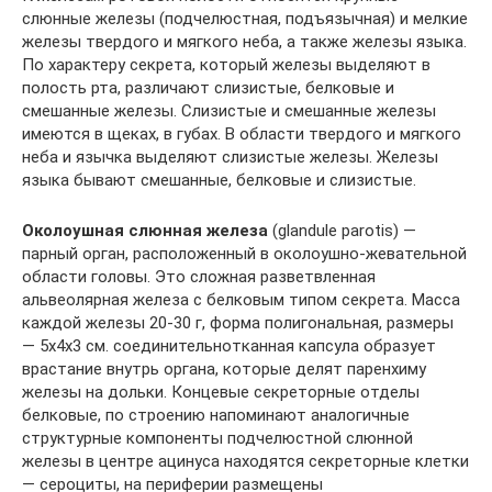
слюнные железы (подчелюстная, подъязычная) и мелкие
железы твердого и мягкого неба, а также железы языка.
По характеру секрета, который железы выделяют в
полость рта, различают слизистые, белковые и
смешанные железы. Слизистые и смешанные железы
имеются в щеках, в губах. В области твердого и мягкого
неба и язычка выделяют слизистые железы. Железы
языка бывают смешанные, белковые и слизистые.
Околоушная слюнная железа
(glandule parotis) —
парный орган, расположенный в околоушно-жевательной
области головы. Это сложная разветвленная
альвеолярная железа с белковым типом секрета. Масса
каждой железы 20-30 г, форма полигональная, размеры
— 5x4x3 см. соединительнотканная капсула образует
врастание внутрь органа, которые делят паренхиму
железы на дольки. Концевые секреторные отделы
белковые, по строению напоминают аналогичные
структурные компоненты подчелюстной слюнной
железы в центре ацинуса находятся секреторные клетки
— сероциты, на периферии размещены