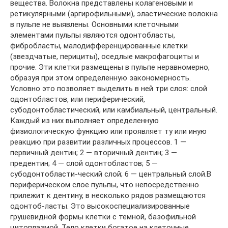
вещества. Волокна представлены колагеновыми и
ретикулярными (аргирофильными), эластические волокна
в пульпе не выявлены. Основными клеточными
элементами пульпы являются одонтобласты,
фибробласты, малодифференцированные клетки
(звездчатые, перициты), оседлые макрофагоциты и
прочие. Эти клетки размещены в пульпе неравномерно,
образуя при этом определенную закономерность.
Условно это позволяет выделить в ней три слоя: слой
одонтобластов, или периферический,
субодонтобластический, или камбиальный, центральный.
Каждый из них выполняет определенную
физиологическую функцию или проявляет ту или иную
реакцию при развитии различных процессов. 1 —
первичный дентин; 2 — вторичный дентин; 3 —
предентин; 4 — слой одонтобластов; 5 —
субодонтобласти-ческий слой; 6 — центральный слой.В
периферическом слое пульпы, что непосредственно
прилежит к дентину, в несколько рядов размещаются
одонтоб-ласты. Это высокоспециализированные
грушевидной формы клетки с темной, базофильной
цитоплазмой. Тело клетки богатое на клеточные