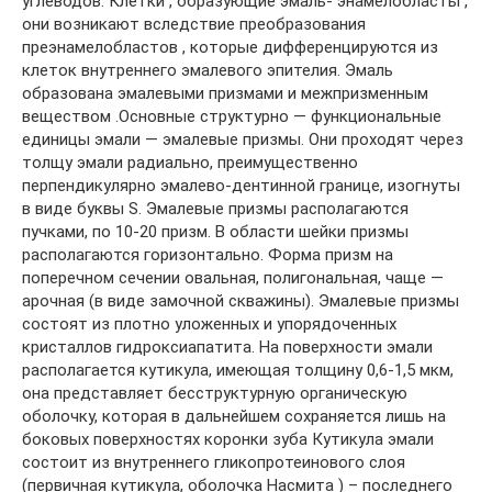
углеводов. Клетки , образующие эмаль- энамелобласты ,
они возникают вследствие преобразования
преэнамелобластов , которые дифференцируются из
клеток внутреннего эмалевого эпителия. Эмаль
образована эмалевыми призмами и межпризменным
веществом .Основные структурно — функциональные
единицы эмали — эмалевые призмы. Они проходят через
толщу эмали радиально, преимущественно
перпендикулярно эмалево-дентинной границе, изогнуты
в виде буквы S. Эмалевые призмы располагаются
пучками, по 10-20 призм. В области шейки призмы
располагаются горизонтально. Форма призм на
поперечном сечении овальная, полигональная, чаще —
арочная (в виде замочной скважины). Эмалевые призмы
состоят из плотно уложенных и упорядоченных
кристаллов гидроксиапатита. На поверхности эмали
располагается кутикула, имеющая толщину 0,6-1,5 мкм,
она представляет бесструктурную органическую
оболочку, которая в дальнейшем сохраняется лишь на
боковых поверхностях коронки зуба Кутикула эмали
состоит из внутреннего гликопротеинового слоя
(первичная кутикула, оболочка Насмита ) – последнего