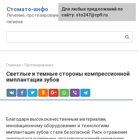
Перейти
Стомато-инфо
Для любых предложений по
к
Лечение, протезирование, ортодонтия,
сайту: sto247@cp9.ru
контенту
гигиена
Поиск:
Главная
»
Протезирование
Светлые и темные стороны компрессионной
имплантации зубов
Благодаря высококачественным материалам,
инновационному оборудованию и технологиям
имплантация зубов стала безопасной. Риск отражения
имплантата и перечень противопоказаний минимален.