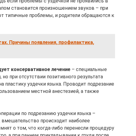
дь если проблемы с уздечкой не проявились в
апом становится произношением звуков – при
ют типичные проблемы, и родители обращаются к
тах. Причины появления, профилактика,
дует консервативное лечение
– специальные
, но при отсутствии позитивного результата
на пластику уздечки языка. Проводит подрезание
пользованием местной анестезией, а также
перации по подрезанию уздечки языка –
од вмешательство происходит наиболее
мнят о том, что когда-либо перенесли процедуру
ро, а при раннем прикладывании к груди после