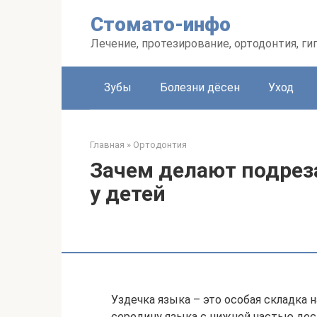
Перейти
Стомато-инфо
к
контенту
Лечение, протезирование, ортодонтия, ги
Зубы
Болезни дёсен
Уход
Главная
»
Ортодонтия
Зачем делают подрез
у детей
Уздечка языка – это особая складка н
середину языка с нижней частью дес