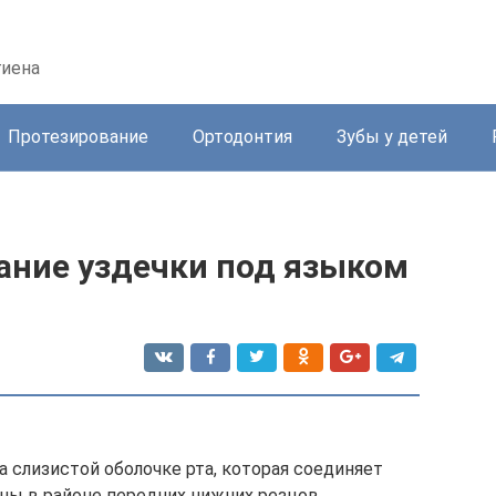
гиена
Протезирование
Ортодонтия
Зубы у детей
ание уздечки под языком
а слизистой оболочке рта, которая соединяет
ны в районе передних нижних резцов.