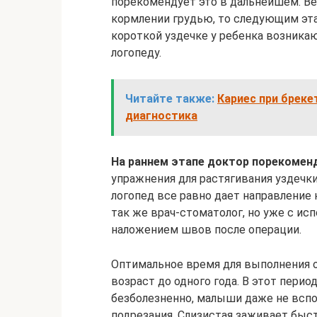
порекомендует это в дальнейшем. Ве
кормлении грудью, то следующим эт
короткой уздечке у ребенка возника
логопеду.
Читайте также:
Кариес при бреке
диагностика
На раннем этапе доктор порекомен
упражнения для растягивания уздечки
логопед все равно дает направление 
так же врач-стоматолог, но уже с ис
наложением швов после операции.
Оптимальное время для выполнения о
возраст до одного года. В этот пери
безболезненно, малыши даже не вспо
подрезания. Слизистая заживает быст