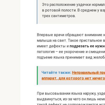
Это расположение уздечки нормал
в ротовой полости. В среднем у в
трех сантиметров.
Впервые врачи обращают внимание на
малыша на свет. Такое пристальное в
имеет дефекты и
подрезать ее нуж
патология – ее укорочение и смещение
подъеме языка принимает вид желоб
Читайте также:
Неправильный пр
аппарат, для которого нет ничег
При высовывании языка наружу, узде
выдвинуться, из-за чего он лишь не
такой дефект не сопровождается ис