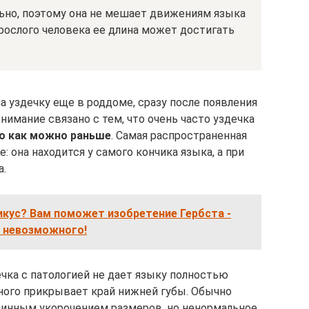
ьно, поэтому она не мешает движениям языка
зрослого человека ее длина может достигать
 уздечку еще в роддоме, сразу после появления
нимание связано с тем, что очень часто уздечка
но как можно раньше
. Самая распространенная
: она находится у самого кончика языка, а при
а.
икус? Вам поможет изобретение Гербста -
о невозможного!
чка с патологией не дает языку полностью
много прикрывает край нижней губы. Обычно
тинным укорочением размеров, но ненормальное