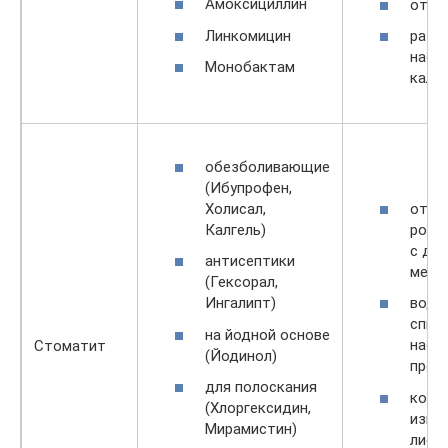
Амоксициллин
отва
Линкомицин
разб
наст
Монобактам
калг
обезболивающие
(Ибупрофен,
Холисал,
отва
Калгель)
рома
с до
антисептики
меда
(Гексорал,
Ингалипт)
водн
спир
на йодной основе
наст
Стоматит
(Йодинол)
проп
для полоскания
комп
(Хлоргексидин,
изме
Мирамистин)
листь