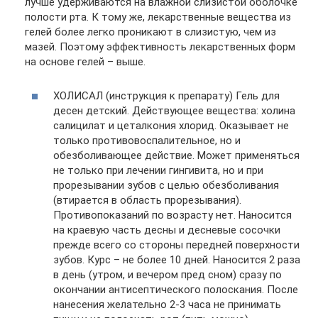
лучше удерживаются на влажной слизистой оболочке
полости рта. К тому же, лекарственные вещества из
гелей более легко проникают в слизистую, чем из
мазей. Поэтому эффективность лекарственных форм
на основе гелей – выше.
ХОЛИСАЛ (инструкция к препарату) Гель для
десен детский. Действующее вещества: холина
салицилат и цеталкония хлорид. Оказывает не
только противовоспалительное, но и
обезболивающее действие. Может применяться
не только при лечении гингивита, но и при
прорезывании зубов с целью обезболивания
(втирается в область прорезывания).
Противопоказаний по возрасту нет. Наносится
на краевую часть десны и десневые сосочки
прежде всего со стороны передней поверхности
зубов. Курс – не более 10 дней. Наносится 2 раза
в день (утром, и вечером пред сном) сразу по
окончании антисептического полоскания. После
нанесения желательно 2-3 часа не принимать