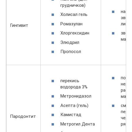
грудничков)
наст
Холисал гель
эвка
Ромазулан
лист
Гингивит
Хлоргексидин
звер
масл
Элюдрил
Пропосол
поло
перекись
нера
водорода 3%
раст
Метронидазол
масл
Асепта (гель)
смес
пере
Камистад
Пародонтит
черн
Метрогил Дента
ряби