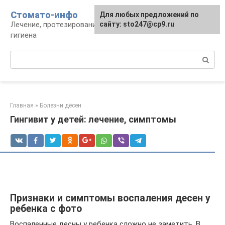
Перейти
Стомато-инфо
Для любых предложений по
к
Лечение, протезирование, ортодонтия,
сайту: sto247@cp9.ru
контенту
гигиена
Поиск:
Главная
»
Болезни дёсен
Гингивит у детей: лечение, симптомы
Признаки и симптомы воспаления десен у
ребенка с фото
Воспаленные десны у ребенка сложно не заметить. В