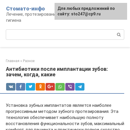
Перейти
Стомато-инфо
Для любых предложений по
к
Лечение, протезирование, ортодонтия,
сайту: sto247@cp9.ru
контенту
гигиена
Поиск:
Главная
»
Разное
Антибиотики после имплантации зубов:
зачем, когда, какие
Установка зубных имплантатов является наиболее
прогрессивным методом зубного протезирования. Эта
технология обеспечивает наибольшую полноту
восстановления функциональности зубов, максимальный
комфорт для пациента и практически полное сходство