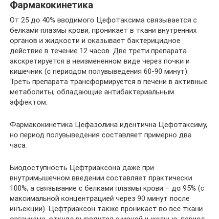
Фармакокинетика
От 25 до 40% вводимого Цефотаксима связывается с
белками плазмы крови, проникает в ткани внутренних
органов и жидкости и оказывает бактерицидное
действие в течение 12 часов. Две трети препарата
экскретируется в неизмененном виде через почки и
кишечник (с периодом полувыведения 60-90 минут).
Треть препарата трансформируется в печени в активные
метаболиты, обладающие антибактериальным
эффектом.
Фармакокинетика Цефазолина идентична Цефотаксиму,
но период полувыведения составляет примерно два
часа.
Биодоступность Цефтриаксона даже при
внутримышечном введении составляет практически
100%, а связывание с белками плазмы крови – до 95% (с
максимальной концентрацией через 90 минут после
инъекции). Цефтриаксон также проникает во все ткани
организма, откуда выводится с мочой и желчью: период