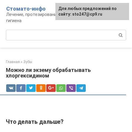
Перейти
Стомато-инфо
Для любых предложений по
к
Лечение, протезирование, ортодонтия,
сайту: sto247@cp9.ru
контенту
гигиена
Поиск:
Главная
»
Зубы
Можно ли экзему обрабатывать
хлоргексидином
Что делать дальше?