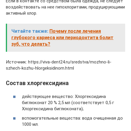
Если в контакте со средством была одежда, не следует
воздействовать на нее гипохлоритами, продуцирующими
активный хлор.
Читайте также:
Почему после лечения
глубокого кариеса или периодонтита болит
зуб, что делать?
Источник: https://viva-dent24.ru/sredstva/mozhno-li-
szhech-kozhu-hlorgeksidinom.html
Состав хлоргексидина
действующее вещество: Хлоргексидина
биглюконат 20 % 2,5 мл (соответствует 0,5 г
Хлоргексидина биглюконата);
вспомогательные вещества: вода очищенная до
1000 мл.