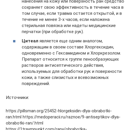
нанесения на кожу или поверхность ран средство
сохраняет свою эффективность в течение часа в
том случае, если травма остается открытой, и в
течение не менее 3-х часов, если наложена
стерильная повязка или надеты медицинские
перчатки (при обработке рук).
Цитеал
является еще одним аналогом,
содержащим в своем составе Хлоргексидин,
одновременно с Гексамидином и Хлоркрезолом.
Препарат относится к группе пенообразующих
растворов антисептического действия,
используемых для обработки рук и поверхности
кожи, а также слизистых и всевозможных
повреждений.
Источники:
https://pillsman.org/25452-hlorgeksidin-dlya-obrabotki-
ran.html https://medoperacii.ru/raznoe/9-antiseptikov-dlya-
obrabotki-ran/.html
https://1travmpunkt.com/rany/obrabotka-