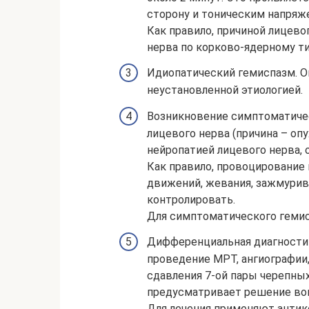
сторону и тоническим напряж
Как правило, причиной лицево
нерва по корково-ядерному ти
Идиопатический гемиспазм. О
неустановленной этиологией.
Возникновение симптоматичес
лицевого нерва (причина – оп
нейропатией лицевого нерва,
Как правило, провоцирование 
движений, жевания, зажмурив
контролировать.
Для симптоматического гемис
Дифференциальная диагност
проведение МРТ, ангиографии
сдавления 7-ой пары черепны
предусматривает решение воп
Для лечения применяют антик