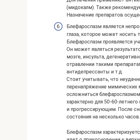
(мидокалм). Также рекоменду
Назначение препаратов осуще
Блефароспазм является непр
глаза, которое может носить 
Блефароспазм проявляется у
Он может являться результат
мозге, инсульта, дегенератив
отравлении такими препаратам
антидепрессанты и т.д.
Стоит учитывать, что неудачно
перенапряжение мимических 
осложниться блефароспазмом.
характерно для 50-60-летнего
и прогрессирующим. После сна
состояния на несколько часов.
Блефароспазм характеризуетс
идет о прикосновении к верхн