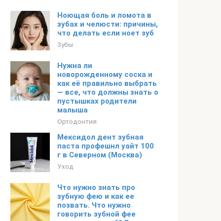
Ноющая боль и ломота в
зубах и челюсти: причины,
что делать если ноет зуб
Зубы
Нужна ли
новорожденному соска и
как её правильно выбрать
— все, что должны знать о
пустышках родители
малыша
Ортодонтия
Мексидол дент зубная
паста профешнл уайт 100
г в Северном (Москва)
Уход
Что нужно знать про
зубную фею и как ее
позвать. Что нужно
говорить зубной фее