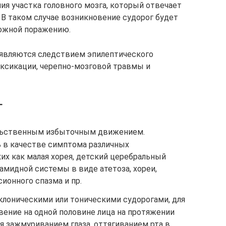
ия участка головного мозга, который отвечает
В таком случае возникновение судорог будет
ложной поражению.
 являются следствием эпилептического
ксикации, черепно-мозговой травмы и
г
льственным избыточным движением.
 в качестве симптома различных
ких как малая хорея, детский церебральный
амидной системы в виде атетоза, хореи,
ионного спазма и пр.
клоническими или тоническими судорогами, для
вение на одной половине лица на протяжении
ся зажмуриванием глаза, оттягиванием рта в