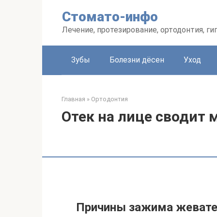
Перейти
Стомато-инфо
к
контенту
Лечение, протезирование, ортодонтия, ги
Зубы
Болезни дёсен
Уход
Главная
»
Ортодонтия
Отек на лице сводит
Причины зажима жевате