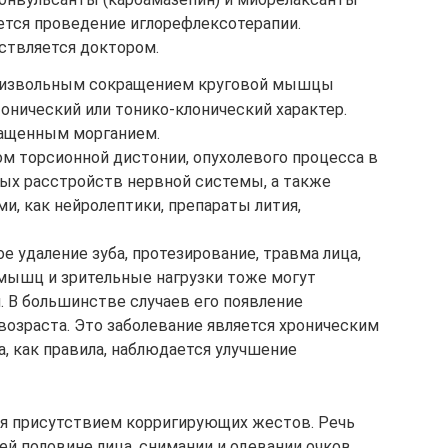
ется проведение иглорефлексотерапии.
ствляется доктором.
оизвольным сокращением круговой мышцы
тонический или тонико-клонический характер.
чащенным морганием.
ом торсионной дистонии, опухолевого процесса в
ных расстройств нервной системы, а также
и, как нейролептики, препараты лития,
е удаление зуба, протезирование, травма лица,
мышц и зрительные нагрузки тоже могут
 В большинстве случаев его появление
 возраста. Это заболевание является хроническим
, как правила, наблюдается улучшение
я присутствием корригирующих жестов. Речь
ей половине лица, снимании и одевании очков.