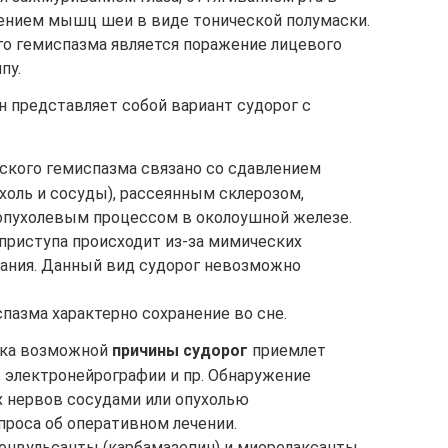
ением мышц шеи в виде тонической полумаски.
го гемиспазма является поражение лицевого
пу.
н представляет собой вариант судорог с
кого гемиспазма связано со сдавлением
ухоль и сосуды), рассеянным склерозом,
 опухолевым процессом в околоушной железе.
приступа происходит из-за мимических
ания. Данный вид судорог невозможно
пазма характерно сохранение во сне.
ика возможной
причины судорог
приемлет
, электронейрографии и пр. Обнаружение
х нервов сосудами или опухолью
роса об оперативном лечении.
онвульсанты (карбамазепин) и миорелаксанты