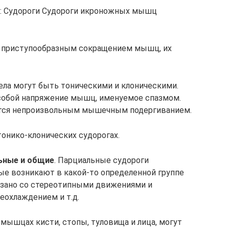
: Судороги Судороги икроножных мышц
 приступообразным сокращением мышц, их
ела могут быть тоническими и клоническими.
собой напряжение мышц, именуемое спазмом.
ется непроизвольным мышечным подергиванием.
тонико-клонических судорогах.
льные и общие
. Парциальные судороги
ые возникают в какой-то определенной группе
зано со стереотипными движениями и
еохлаждением и т.д.
мышцах кисти, стопы, туловища и лица, могут