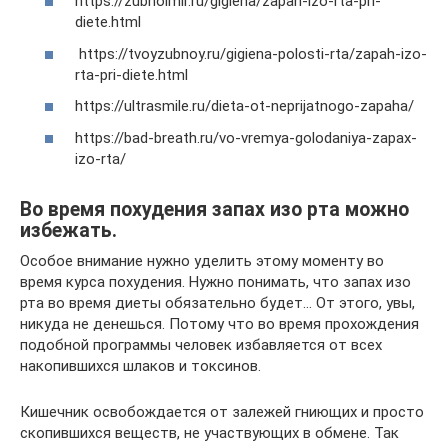
https://zubnoimir.ru/gigiena/zapah-izo-rta-pri-
diete.html
https://tvoyzubnoy.ru/gigiena-polosti-rta/zapah-izo-
rta-pri-diete.html
https://ultrasmile.ru/dieta-ot-neprijatnogo-zapaha/
https://bad-breath.ru/vo-vremya-golodaniya-zapax-
izo-rta/
Во время похудения запах изо рта можно
избежать.
Особое внимание нужно уделить этому моменту во
время курса похудения. Нужно понимать, что запах изо
рта во время диеты обязательно будет… От этого, увы,
никуда не денешься. Потому что во время прохождения
подобной программы человек избавляется от всех
накопившихся шлаков и токсинов.
Кишечник освобождается от залежей гниющих и просто
скопившихся веществ, не участвующих в обмене. Так