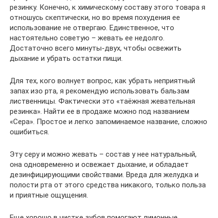
резинку. Конечно, к химическому составу этого товара я
отношусь скептически, но во время похудения ее
использование не отвергаю. Единственное, что
настоятельно советую – жевать ее недолго.
Достаточно всего минуты-двух, чтобы освежить
дыхание и убрать остатки пищи.
Для тех, кого волнует вопрос, как убрать неприятный
запах изо рта, я рекомендую использовать бальзам
лиственницы. Фактически это «таёжная жевательная
резинка». Найти ее в продаже можно под названием
«Сера». Простое и легко запоминаемое название, сложно
ошибиться.
Эту серу и можно жевать – состав у нее натуральный,
она одновременно и освежает дыхание, и обладает
дезинфицирующими свойствами. Вреда для желудка и
полости рта от этого средства никакого, только польза
и приятные ощущения.
Еще хорошо в чистке зубов помогают лимонные