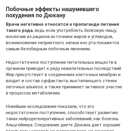
Побочные эффекты нашумевшего
похудения по Дюкану
Врачи негативно относятся к пропаганде питания
такого рода
, ведь если употреблять белковую пищу,
исключив из рациона источники жиров и углеводов,
возникновение неприятного запаха изо рта покажется
самым безобидным побочным явлением.
Недостаточное поступление питательных веществ в
организм приводит к ряду нежелательных последствий.
Жир присутствует в соединениях клеточных мембран и
входит в состав сурфактанта, выстилающего стенки
легочных альвеол, а также принимает активное участие
в процессах метаболизма.
Новейшие исследования показали, что его
недостаточное поступление, способствует развитию
таких нейродегенеративных заболеваний, как болезнь
Альцгеймера. Следование диете Дюкана дает хорошие
результаты касательно снижения веса, но зачастую