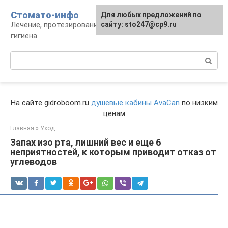
Перейти
Стомато-инфо
Для любых предложений по
к
Лечение, протезирование, ортодонтия,
сайту: sto247@cp9.ru
контенту
гигиена
Поиск:
На сайте gidroboom.ru
душевые кабины AvaCan
по низким
ценам
Главная
»
Уход
Запах изо рта, лишний вес и еще 6
неприятностей, к которым приводит отказ от
углеводов