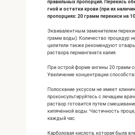
правильных пропорций. Перекись о
гной и остатки крови (при их наличи
пропорциях: 20 грамм перекиси на 1
Эквивалентным заменителем перекиси
грамм воды). Количество процедур н
целители также рекомендуют отвары 
раствора перманганата калия.
При острой форме ангины 20 грамм 
Увеличение концентрации способств
Полоскание уксусом не имеет клини
проконсультируйтесь с лечащим вра
раствор готовится путем смешивания
кипячённой воды. Частичность проце
каждый час.
Карболовая кислота, которая была в