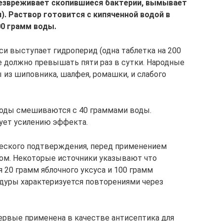
безвреживает скопившиеся бактерии, вымывает
и). Раствор готовится с кипяченной водой в
00 грамм воды.
 выступает гидроперид (одна таблетка на 200
е должно превышать пяти раз в сутки. Народные
из шиповника, шалфея, ромашки, и слабого
соды смешиваются с 40 граммами воды.
ует усилению эффекта.
ческого подтверждения, перед применением
чом. Некоторые источники указывают что
 20 грамм яблочного уксуса и 100 грамм
дуры характеризуется повторениями через
первые применена в качестве антисептика для