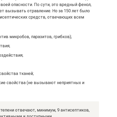
своей опасности. По сути, это вредный фенол,
т вызывать отравление. Но за 150 лет было
исептических средств, отвечающих всем
:
тив микробов, паразитов, грибков);
твия;
оздействия;
свойства тканей;
кие свойства (не вызывают неприятных и
тепени отвечают, минимум, 9 антисептиков,
ективными и доступными.