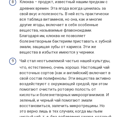
Клюква – продукт, известный нашим предкам с
древних времен. Эта ягода всегда ценилась за
свой вкус и полезность. В ней есть практически
вся таблица витаминов, но она, как и многие
другие ягоды, включает в себя особенные
вещества, называемые флавоноидами.
Благодаря им, клюква не позволяет
болезнетворным бактериям приставать к зубной
эмали, защищая зубы от кариеса. Эти же
вещества в избытке имеются у черники.
Чай стал неотъемлемой частью нашей культуры,
что, естественно, очень хорошо. Настоящий чай
восточных сортов (как и английский) включает в
свой состав полифенолы. Эти вещества активно
воздействуют с окружающей средой, при этом
помогают очистить ротовую полость от
кислоты и болезнетворных микроорганизмов. И
зеленый, и черный чай помогают эмали
восстановиться, залечить микротрещины. Но
это верно лишь в тех случаях, когда мы пьем
чистый чай, т. е. без добавления сахара, который