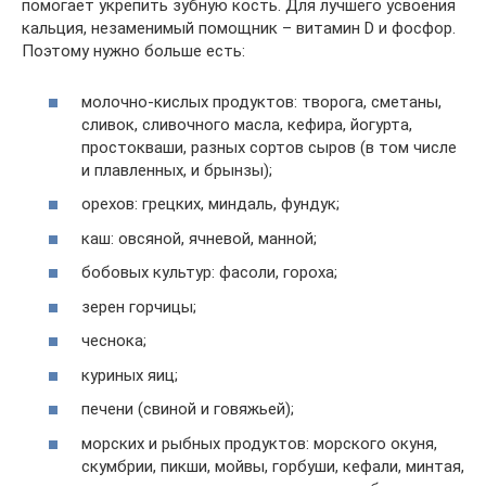
помогает укрепить зубную кость. Для лучшего усвоения
кальция, незаменимый помощник – витамин D и фосфор.
Поэтому нужно больше есть:
молочно-кислых продуктов: творога, сметаны,
сливок, сливочного масла, кефира, йогурта,
простокваши, разных сортов сыров (в том числе
и плавленных, и брынзы);
орехов: грецких, миндаль, фундук;
каш: овсяной, ячневой, манной;
бобовых культур: фасоли, гороха;
зерен горчицы;
чеснока;
куриных яиц;
печени (свиной и говяжьей);
морских и рыбных продуктов: морского окуня,
скумбрии, пикши, мойвы, горбуши, кефали, минтая,