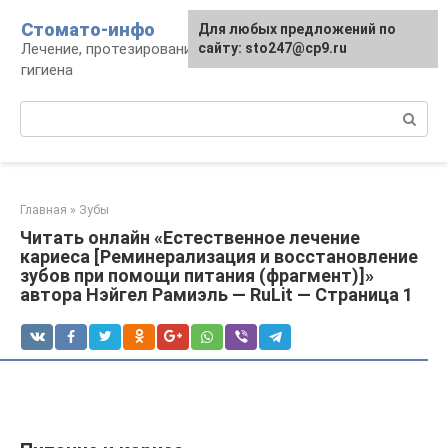
Перейти
Стомато-инфо
Для любых предложений по
к
Лечение, протезирование, ортодонтия,
сайту: sto247@cp9.ru
контенту
гигиена
Поиск:
Главная
»
Зубы
Читать онлайн «Естественное лечение
кариеса [Реминерализация и восстановление
зубов при помощи питания (фрагмент)]»
автора Нэйгел Рамиэль — RuLit — Страница 1