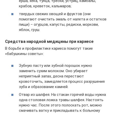
ерша, хека, тунца, трески, устриц, камбалы,
крабов, креветок, кальмаров;
твердых свежих овощей и фруктов (они
помогают очистить эмаль от налета и остатков
пищи) – огурцов, капусты, редиски, моркови,
яблок, груш.
Средства народной медицины при кариесе
В борьбе и профилактике кариеса помогут такие
«бабушкины советы»:
Зубную пасту или зубной порошок нужно
заменить сухим молоком. Оно убирает
неприятный запах, десна перестают
кровоточить, замедляется процесс разрушения
зуба и образование камней.
Отвар из шалфея. На стакан горячей воды нужна
одна столовая ложка травы шалфея. Настоять
нужно час. После этого полоскать рот, можно
смачивать ватку и прикладывать к больному