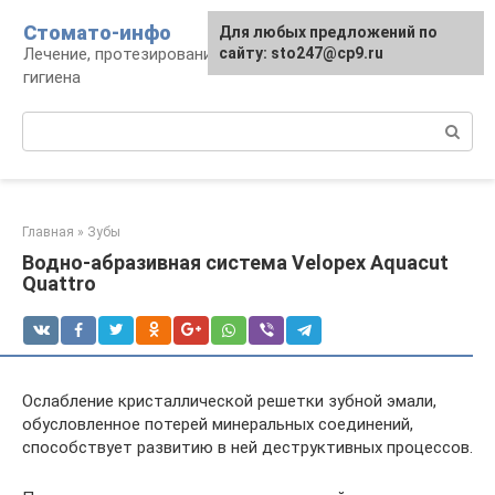
Перейти
Стомато-инфо
Для любых предложений по
к
Лечение, протезирование, ортодонтия,
сайту: sto247@cp9.ru
контенту
гигиена
Поиск:
Главная
»
Зубы
Водно-абразивная система Velopex Aquacut
Quattro
Ослабление кристаллической решетки зубной эмали,
обусловленное потерей минеральных соединений,
способствует развитию в ней деструктивных процессов.