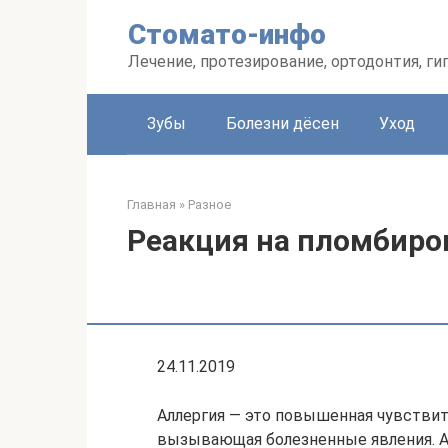
Перейти
Стомато-инфо
к
контенту
Лечение, протезирование, ортодонтия, ги
Зубы
Болезни дёсен
Уход
Главная
»
Разное
Реакция на пломбиро
24.11.2019
Аллергия ― это повышенная чувстви
вызывающая болезненные явления. Ал