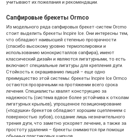
учитывают их пожелания и рекомендации.
Cапфировые брекеты Ormco
Из модельного ряда сапфировых брекет-систем Orcmo
стоит выделить брекеты Incpire Ice. Они интересны тем,
что обладают наивысшей степенью прозрачности
(спасибо высокому уровню термополировки и
использованию монокристаллов сапфира), имеют
классический дизайн и являются лигатурными, то есть
включают специальные лигатуры для крепления дуги.
Стойкость к окрашиванию пищей – еще одно
преимущество этой системы: брекеты Incpire Ice Ormco
остаются прозрачными на протяжении всего срока
лечения. Специалисты хвалят конструкцию за
надежность (система вдвое более устойчива к отколам
лигатурных крыльев), упрощенное позиционирование
(«подушки» брекетов обладают хорошим сцеплением с
поверхностью зубов), создание лишь незначительного
трения дуги, что заметно ускоряет лечение, а также за
простоту удаления – брекеты снимаются при помощи
обычных пластиковых щипцов.