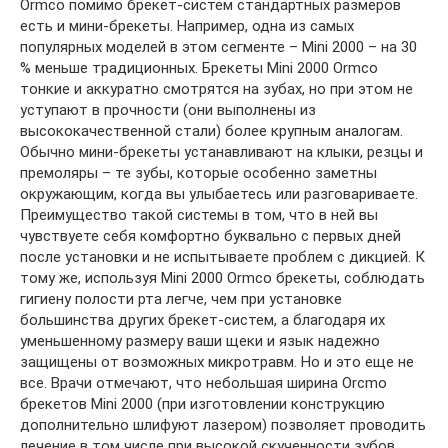
Ormco помимо брекет-систем стандартных размеров
есть и мини-брекеты. Например, одна из самых
популярных моделей в этом сегменте – Mini 2000 – на 30
% меньше традиционных. Брекеты Mini 2000 Ormco
тонкие и аккуратно смотрятся на зубах, но при этом не
уступают в прочности (они выполнены из
высококачественной стали) более крупным аналогам.
Обычно мини-брекеты устанавливают на клыки, резцы и
премоляры – те зубы, которые особенно заметны
окружающим, когда вы улыбаетесь или разговариваете.
Преимущество такой системы в том, что в ней вы
чувствуете себя комфортно буквально с первых дней
после установки и не испытываете проблем с дикцией. К
тому же, используя Mini 2000 Ormco брекеты, соблюдать
гигиену полости рта легче, чем при установке
большинства других брекет-систем, а благодаря их
уменьшенному размеру ваши щеки и язык надежно
защищены от возможных микротравм. Но и это еще не
все. Врачи отмечают, что небольшая ширина Orcmo
брекетов Mini 2000 (при изготовлении конструкцию
дополнительно шлифуют лазером) позволяет проводить
лечение в том числе при высокой скученности зубов.