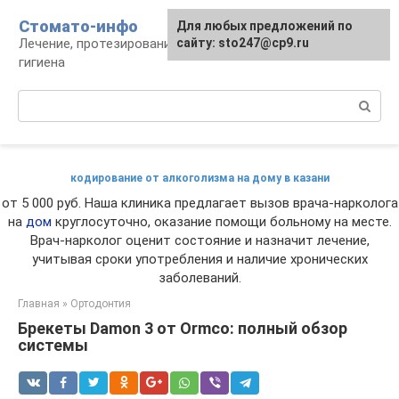
Перейти
Стомато-инфо
Для любых предложений по
к
Лечение, протезирование, ортодонтия,
сайту: sto247@cp9.ru
контенту
гигиена
Поиск:
кодирование от алкоголизма на дому в казани
от 5 000 руб. Наша клиника предлагает вызов врача-нарколога
на
дом
круглосуточно, оказание помощи больному на месте.
Врач-нарколог оценит состояние и назначит лечение,
учитывая сроки употребления и наличие хронических
заболеваний.
Главная
»
Ортодонтия
Брекеты Damon 3 от Ormco: полный обзор
системы